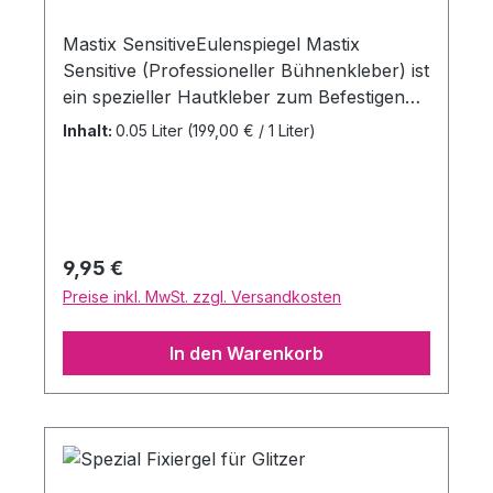
Mastix SensitiveEulenspiegel Mastix
Sensitive (Professioneller Bühnenkleber) ist
ein spezieller Hautkleber zum Befestigen
von Latex-Teilen, Glatzen, Bärten (auch
Inhalt:
0.05 Liter
(199,00 € / 1 Liter)
aus der Hand geklebt) und
anderen Spezial-Effekt-Produkten. Dieses
professionelle Bühnenprodukt verleihen
Eurem Make-up das gewisse Extra. Inhalt:
50ml
Regulärer Preis:
9,95 €
Preise inkl. MwSt. zzgl. Versandkosten
In den Warenkorb