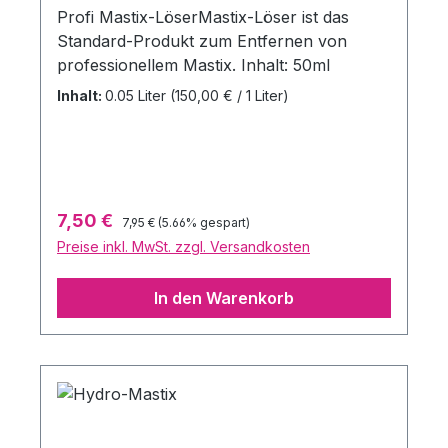
Profi Mastix-LöserMastix-Löser ist das
(88/378/EWG), EN 71, Teil 1-3. Inhalt: 50ml
Standard-Produkt zum Entfernen von
professionellem Mastix. Inhalt: 50ml
Inhalt:
0.05 Liter
(150,00 € / 1 Liter)
Regulärer Preis:
Verkaufspreis:
7,50 €
7,95 €
(5.66% gespart)
Preise inkl. MwSt. zzgl. Versandkosten
In den Warenkorb