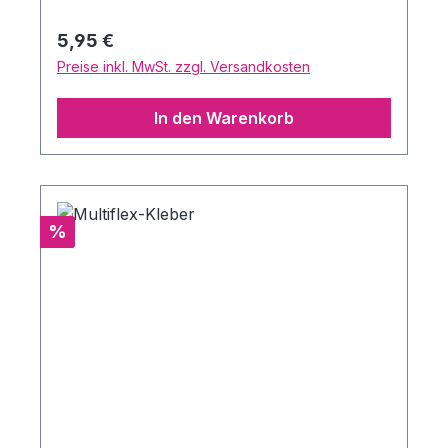
sich nur mit Mastix-Löser wieder gründlich
entfernen. Inhalt: 7ml
Regulärer Preis:
5,95 €
Preise inkl. MwSt. zzgl. Versandkosten
In den Warenkorb
Rabatt
%