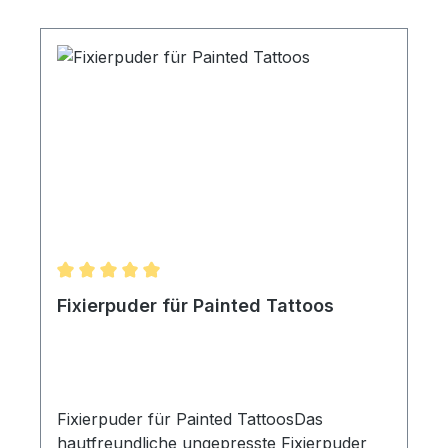
manchen Tätigkeiten, z.B. beim Kleben von
Bärten „aus der Hand“ sehr vorteilhaft..
Inhalt: 7ml
Durchschnittliche Bewertung von 5 von 5 Sternen
Fixierpuder für Painted Tattoos
Fixierpuder für Painted TattoosDas
hautfreundliche ungepresste Fixierpuder