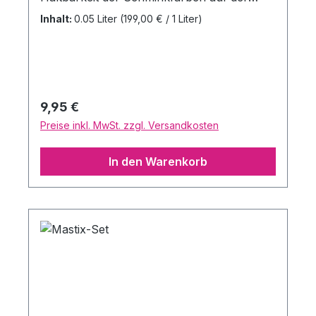
Haut. Das Basic Spray dient als Basis für
Inhalt:
0.05 Liter
(199,00 € / 1 Liter)
die Schminkfarbe. Als Schutzbarriere
gegen Schweiß. Inhalt: Basic Spray (50 ml)
Regulärer Preis:
9,95 €
Preise inkl. MwSt. zzgl. Versandkosten
In den Warenkorb