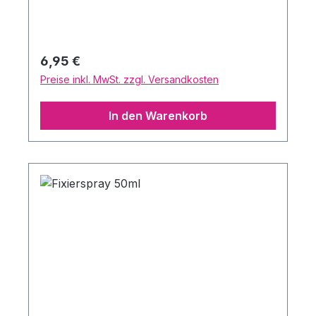
Schminkkünstler jede beliebige
Farbkomponente selbst zu kreieren. Inhalt:
18 ml Einfaches Auftragen Langer Halt
Farbneutral Inhalt: 18 ml
Regulärer Preis:
6,95 €
Preise inkl. MwSt. zzgl. Versandkosten
In den Warenkorb