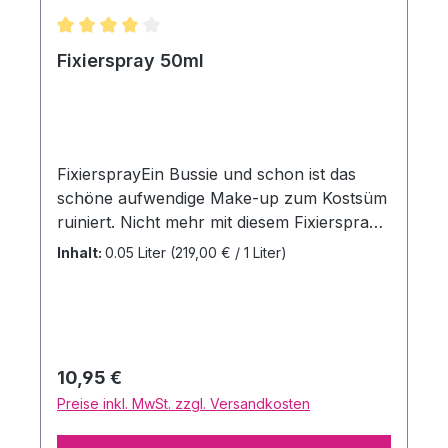
Durchschnittliche Bewertung von 4 von 5 Sternen
Fixierspray 50ml
FixiersprayEin Bussie und schon ist das
schöne aufwendige Make-up zum Kostsüm
ruiniert. Nicht mehr mit diesem Fixierspray
von Eulenspiegel Schützt das Make-up vor
Inhalt:
0.05 Liter
(219,00 € / 1 Liter)
Abrieb und leichter Feuchtigkeit Egal, ob
Mischhaut oder ölige Haut - Ihr Make-up
ist sicher vor Schweiß und Regen Perfekt
für Unterwegs Inhalt: 50 ml Das
hautfreundliche Fixierspray aus der
Regulärer Preis:
10,95 €
Eulenspiegel Manufaktur hilft dabei, dass
Preise inkl. MwSt. zzgl. Versandkosten
die Schminke länger auf der Haut hält und
gegen Abrieb und leichte Feuchtigkeit