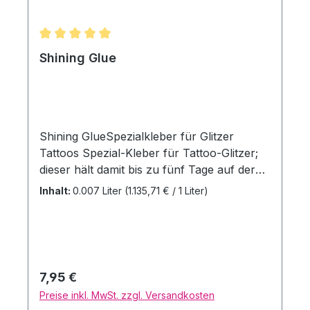
Durchschnittliche Bewertung von 5 von 5 Sternen
Shining Glue
Shining GlueSpezialkleber für Glitzer
Tattoos Spezial-Kleber für Tattoo-Glitzer;
dieser hält damit bis zu fünf Tage auf der
Haut. Inhalt: 7ml
Inhalt:
0.007 Liter
(1.135,71 € / 1 Liter)
Regulärer Preis:
7,95 €
Preise inkl. MwSt. zzgl. Versandkosten