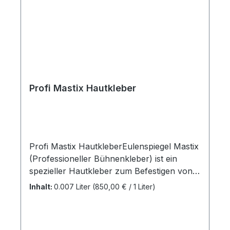
Profi Mastix Hautkleber
Profi Mastix HautkleberEulenspiegel Mastix
(Professioneller Bühnenkleber) ist ein
spezieller Hautkleber zum Befestigen von
Latex-Teilen, Glatzen, Bärten (auch aus der
Inhalt:
0.007 Liter
(850,00 € / 1 Liter)
Hand geklebt) und anderen Spezial-Effekt-
Produkten. Dieses professionelle
Bühnenprodukt klebt sehr stark und lässt