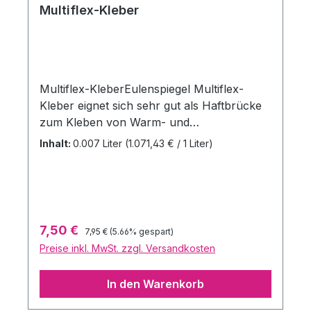
Multiflex-Kleber
Multiflex-KleberEulenspiegel Multiflex-
Kleber eignet sich sehr gut als Haftbrücke
zum Kleben von Warm- und
Kaltschaumteilen, Gelatine und Glatzen.
Inhalt:
0.007 Liter
(1.071,43 € / 1 Liter)
Eulenspiegel Multiflex-Kleber wird beim
Trocknen transparent, bleibt aber immer
etwas klebrig und - dies ist von
besonderem Vorteil - er härtet nicht aus. Er
lässt sich immer nachkleben und
Regulärer Preis:
Verkaufspreis:
7,50 €
7,95 €
(5.66% gespart)
korrigieren (wie z. B. ein Pflaster). Dennoch
Preise inkl. MwSt. zzgl. Versandkosten
klebt Eulenspiegel Multiflex-Kleber stärker
als Mastix und lässt auch eine längere
In den Warenkorb
Unterbrechung - ohne neuen Kleber
aufzutragen zu müssen - zu; dies ist bei