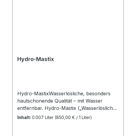
Hydro-Mastix
Hydro-MastixWasserlösliche, besonders
hautschonende Qualität – mit Wasser
entfernbar. Hydro-Mastix („Wasserlöslicher
Mastix“) dient zum Ankleben von „leichtem
Inhalt:
0.007 Liter
(850,00 € / 1 Liter)
oder kleinem” Effekt-Material, z.B. Federn,
Strass-Steinen, Bärten bei Kindern usw.