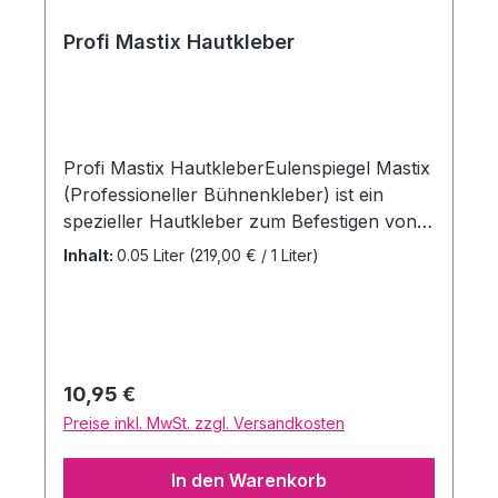
Profi Mastix Hautkleber
Profi Mastix HautkleberEulenspiegel Mastix
(Professioneller Bühnenkleber) ist ein
spezieller Hautkleber zum Befestigen von
Latex-Teilen, Glatzen, Bärten (auch aus der
Inhalt:
0.05 Liter
(219,00 € / 1 Liter)
Hand geklebt) und anderen Spezial-Effekt-
Produkten. Dieses professionelle
Bühnenprodukt klebt sehr stark und lässt
sich nur mit Mastix-Löser wieder gründlich
entfernen. Inhalt: 50ml
Regulärer Preis:
10,95 €
Preise inkl. MwSt. zzgl. Versandkosten
In den Warenkorb