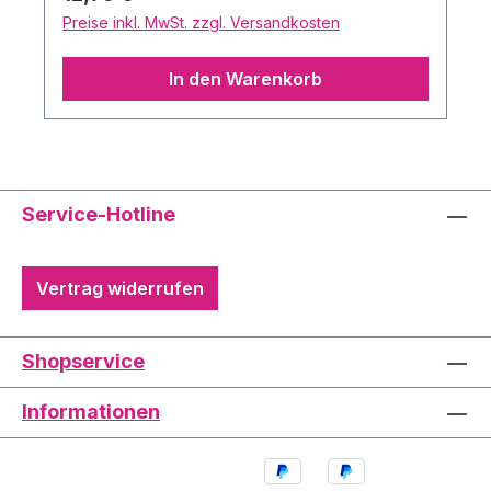
wieder gründlich entfernen. Mastix-
Preise inkl. MwSt. zzgl. Versandkosten
Löser ist das Standard-Produkt zum
Entfernen von professionellem Mastix.
In den Warenkorb
Inhalt: Mastix (7 ml) und Mastix-Löser (30
ml)
Service-Hotline
Vertrag widerrufen
Shopservice
Informationen