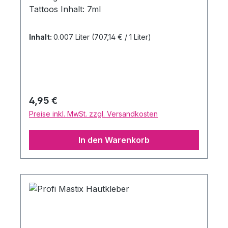
Tattoos Inhalt: 7ml
Inhalt:
0.007 Liter
(707,14 € / 1 Liter)
Regulärer Preis:
4,95 €
Preise inkl. MwSt. zzgl. Versandkosten
In den Warenkorb