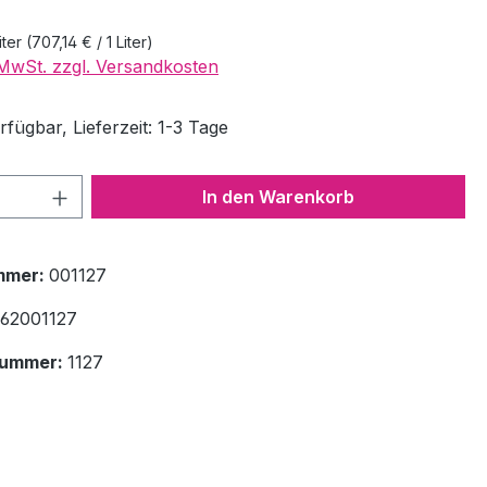
iter
(707,14 € / 1 Liter)
. MwSt. zzgl. Versandkosten
fügbar, Lieferzeit: 1-3 Tage
 Anzahl: Gib den gewünschten Wert ein 
In den Warenkorb
mmer:
001127
62001127
nummer:
1127