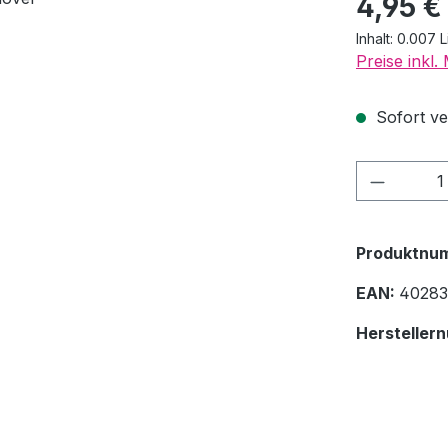
4,95 €
Inhalt:
0.007 L
Preise inkl
Sofort ver
Produkt
Produktnu
EAN:
40283
Hersteller