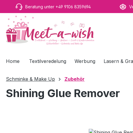
m Hauptinhalt springen
Zur Suche springen
Zur Hauptnavigation springen
Beratung unter +49 9106 8359694
V
Home
Textilveredelung
Werbung
Lasern & Gra
Schminke & Make Up
Zubehör
Shining Glue Remover
Bildergalerie überspringen