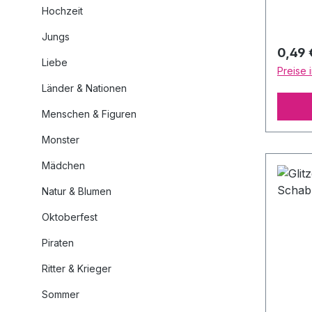
Tattoo
Hochzeit
Farben
Jungs
können
Regulä
0,49 
klare
Liebe
Preise 
aufget
Länder & Nationen
dann, 
Verans
Menschen & Figuren
oder w
Monster
Tattoo
aufge
Mädchen
sind S
Natur & Blumen
nützli
effizi
Oktoberfest
5cm
Piraten
Ritter & Krieger
Sommer