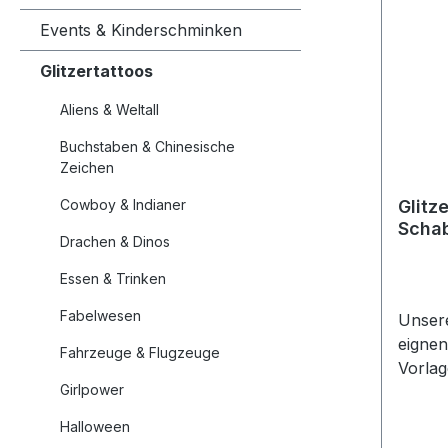
Events & Kinderschminken
Glitzertattoos
Aliens & Weltall
Buchstaben & Chinesische
Zeichen
Cowboy & Indianer
Glitz
Schab
Drachen & Dinos
Essen & Trinken
Fabelwesen
Unser
eignen
Fahrzeuge & Flugzeuge
Vorla
Girlpower
Airbru
Aqua-
Halloween
Make-U