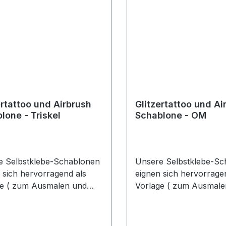
ertattoo und Airbrush
Glitzertattoo und Ai
lone - Triskel
Schablone - OM
e Selbstklebe-Schablonen
Unsere Selbstklebe-Sc
 sich hervorragend als
eignen sich hervorrage
ge ( zum Ausmalen und
Vorlage ( zum Ausmale
shen ), sowohl für Profi
Airbrushen ), sowohl fü
Schminke und Liquid-
Aqua-Schminke und Liq
p, als auch für Glitzer
Make-Up, als auch für 