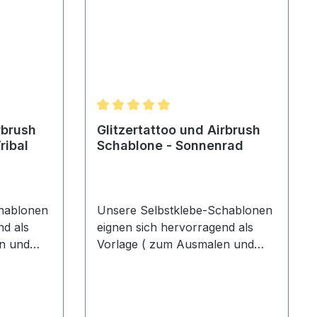
5cm
Durchschnittliche Bewertung von 5 von 
rbrush
Glitzertattoo und Airbrush
ribal
Schablone - Sonnenrad
hablonen
Unsere Selbstklebe-Schablonen
nd als
eignen sich hervorragend als
n und
Vorlage ( zum Ausmalen und
r Profi
Airbrushen ), sowohl für Profi
uid-
Aqua-Schminke und Liquid-
Glitzer
Make-Up, als auch für Glitzer
ttoo-
Tattoos und Painted Tattoo-