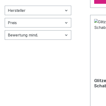
Verans
oder w
Hersteller
Tattoo
aufge
Preis
sind S
nützli
effizi
Bewertung mind.
5cm
Glitz
Schab