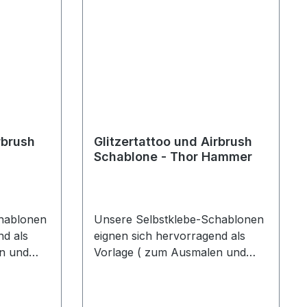
rbrush
Glitzertattoo und Airbrush
Schablone - Thor Hammer
hablonen
Unsere Selbstklebe-Schablonen
nd als
eignen sich hervorragend als
n und
Vorlage ( zum Ausmalen und
r Profi
Airbrushen ), sowohl für Profi
uid-
Aqua-Schminke und Liquid-
Glitzer
Make-Up, als auch für Glitzer