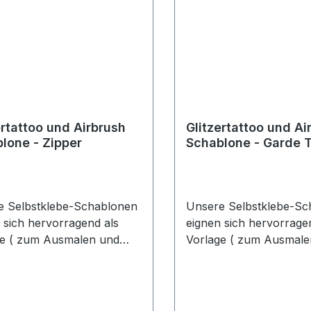
35cm * 5cm
ertattoo und Airbrush
Glitzertattoo und Ai
lone - Zipper
Schablone - Garde T
e Selbstklebe-Schablonen
Unsere Selbstklebe-Sc
 sich hervorragend als
eignen sich hervorrage
ge ( zum Ausmalen und
Vorlage ( zum Ausmale
shen ), sowohl für Profi
Airbrushen ), sowohl fü
Schminke und Liquid-
Aqua-Schminke und Liq
p, als auch für Glitzer
Make-Up, als auch für 
s und Painted Tattoo-
Tattoos und Painted Ta