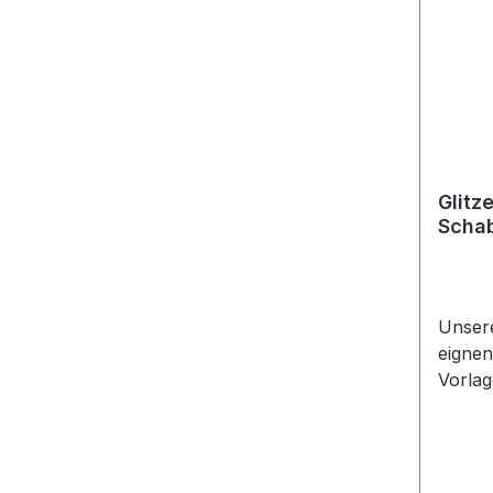
5cm
Glitz
Schab
Unser
eignen
Vorla
Airbru
Aqua-
Make-U
Tattoo