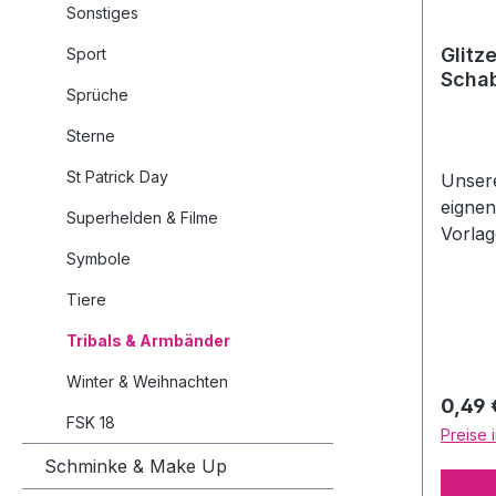
Sonstiges
Glitz
Sport
Schab
Sprüche
Sterne
St Patrick Day
Unser
eignen
Superhelden & Filme
Vorla
Symbole
Airbru
Aqua-
Tiere
Make-U
Tattoo
Tribals & Armbänder
Farben
Winter & Weihnachten
können
Regulä
0,49 
klare
FSK 18
Preise 
aufget
Schminke & Make Up
dann, 