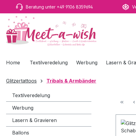
m Hauptinhalt springen
Zur Suche springen
Zur Hauptnavigation springen
Beratung unter +49 9106 8359694
V
Home
Textilveredelung
Werbung
Lasern & Gra
Glitzertattoos
Tribals & Armbänder
Textilveredelung
Werbung
Lasern & Gravieren
Ballons