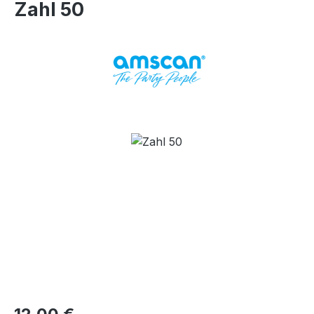
Zahl 50
Bildergalerie überspringen
Regulärer Preis: