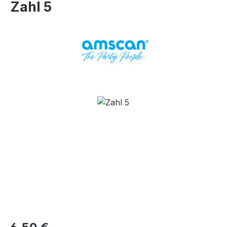
Zahl 5
Bildergalerie überspringen
Regulärer Preis: