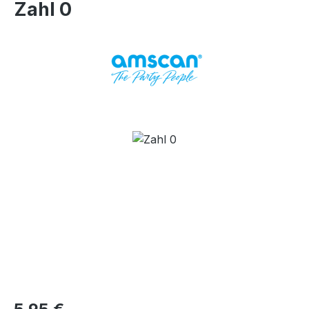
Zahl 0
Bildergalerie überspringen
Regulärer Preis: