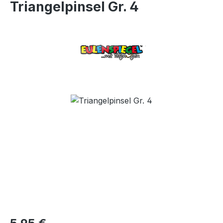
Triangelpinsel Gr. 4
Bildergalerie überspringen
Regulärer Preis: