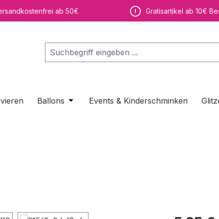
ersandkostenfrei ab 50€
Gratisartikel ab 10€ Be
vieren
Ballons
Öffne oder Schließe das Dropdown der K
Events & Kinderschminken
Glitz
Regulärer Pr