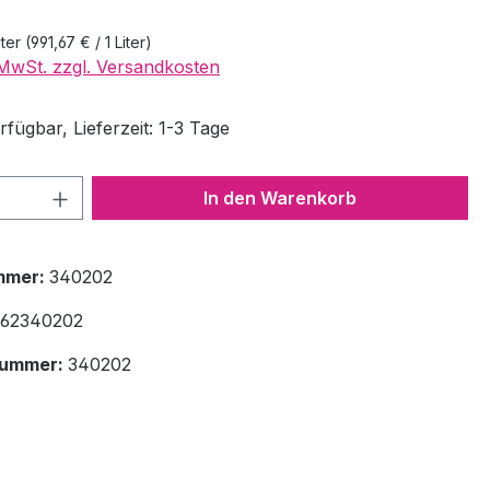
iter
(991,67 € / 1 Liter)
. MwSt. zzgl. Versandkosten
fügbar, Lieferzeit: 1-3 Tage
 Anzahl: Gib den gewünschten Wert ein 
In den Warenkorb
mmer:
340202
62340202
nummer:
340202