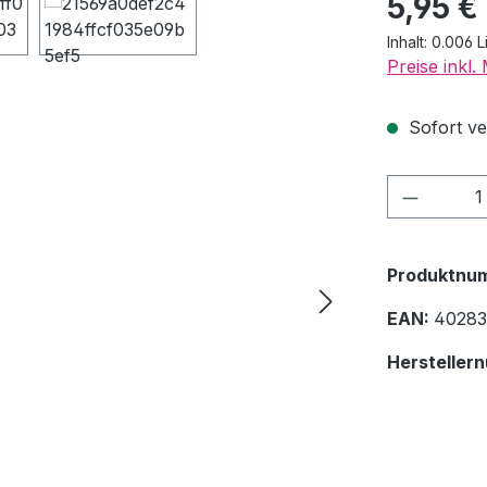
5,95 €
Inhalt:
0.006 L
Preise inkl
Sofort ver
Produkt
Produktnu
EAN:
40283
Hersteller