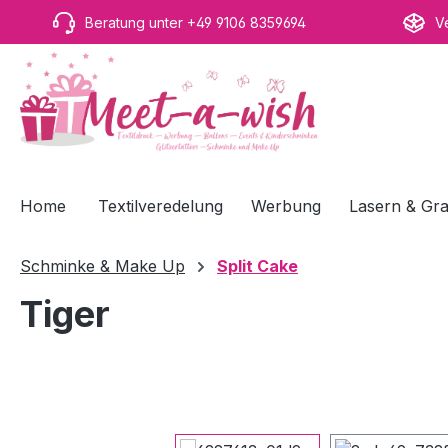
m Hauptinhalt springen
Zur Suche springen
Zur Hauptnavigation springen
Beratung unter +49 9106 8359694
V
Home
Textilveredelung
Werbung
Lasern & Gra
Schminke & Make Up
Split Cake
Tiger
Bildergalerie überspringen