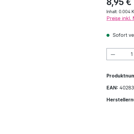
8,95 €
Inhalt:
0.004 
Preise inkl
Sofort ver
Produkt
Produktnu
EAN:
40283
Hersteller