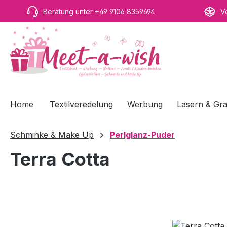
m Hauptinhalt springen
Zur Suche springen
Zur Hauptnavigation springen
Beratung unter +49 9106 8359694
V
Home
Textilveredelung
Werbung
Lasern & Gra
Schminke & Make Up
Perlglanz-Puder
Terra Cotta
Bildergalerie überspringen