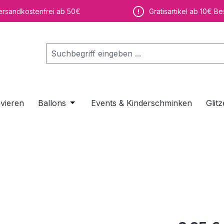
ersandkostenfrei ab 50€
Gratisartikel ab 10€ Be
vieren
Ballons
Öffne oder Schließe das Dropdown der K
Events & Kinderschminken
Glitz
Regulärer Pr