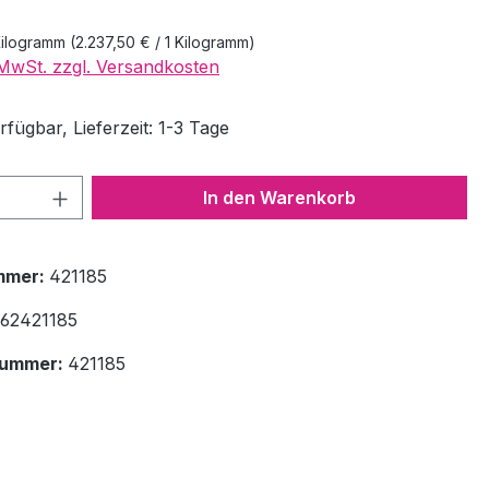
Kilogramm
(2.237,50 € / 1 Kilogramm)
. MwSt. zzgl. Versandkosten
fügbar, Lieferzeit: 1-3 Tage
 Anzahl: Gib den gewünschten Wert ein 
In den Warenkorb
mmer:
421185
62421185
nummer:
421185