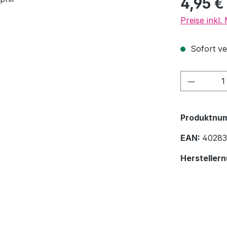
4,95 €
Preise inkl
Sofort ver
Produkt
Produktnu
EAN:
40283
Hersteller