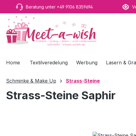
m Hauptinhalt springen
Zur Suche springen
Zur Hauptnavigation springen
Beratung unter +49 9106 8359694
V
Home
Textilveredelung
Werbung
Lasern & Gra
Schminke & Make Up
Strass-Steine
Strass-Steine Saphir
Bildergalerie überspringen