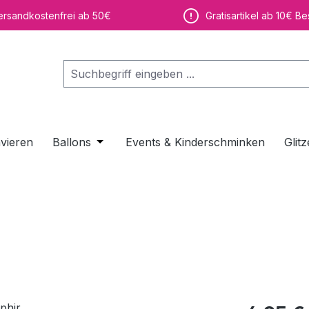
ersandkostenfrei ab 50€
Gratisartikel ab 10€ Be
vieren
Ballons
Öffne oder Schließe das Dropdown der K
Events & Kinderschminken
Glitz
Regulärer Pr