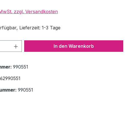
. MwSt. zzgl. Versandkosten
fügbar, Lieferzeit: 1-3 Tage
 Anzahl: Gib den gewünschten Wert ein 
In den Warenkorb
mmer:
990551
62990551
nummer:
990551