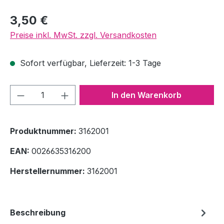
Regulärer Preis:
3,50 €
Preise inkl. MwSt. zzgl. Versandkosten
Sofort verfügbar, Lieferzeit: 1-3 Tage
Produkt Anzahl: Gib den gewünschten We
In den Warenkorb
Produktnummer:
3162001
EAN:
0026635316200
Herstellernummer:
3162001
Beschreibung