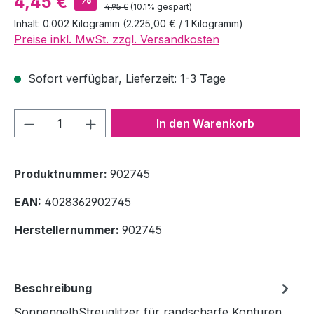
4,45 €
Regulärer Preis:
4,95 €
(10.1% gespart)
Inhalt:
0.002 Kilogramm
(2.225,00 € / 1 Kilogramm)
Preise inkl. MwSt. zzgl. Versandkosten
Sofort verfügbar, Lieferzeit: 1-3 Tage
Produkt Anzahl: Gib den gewünschten We
In den Warenkorb
Produktnummer:
902745
EAN:
4028362902745
Herstellernummer:
902745
Beschreibung
SonnengelbStreuglitzer für randscharfe Konturen