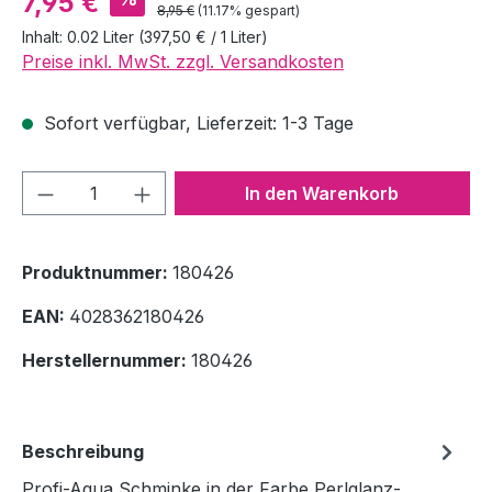
7,95 €
Regulärer Preis:
8,95 €
(11.17% gespart)
Inhalt:
0.02 Liter
(397,50 € / 1 Liter)
Preise inkl. MwSt. zzgl. Versandkosten
Sofort verfügbar, Lieferzeit: 1-3 Tage
Produkt Anzahl: Gib den gewünschten We
In den Warenkorb
Produktnummer:
180426
EAN:
4028362180426
Herstellernummer:
180426
Beschreibung
Profi-Aqua Schminke in der Farbe Perlglanz-