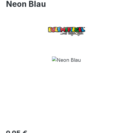
Neon Blau
Bildergalerie überspringen
Regulärer Preis: