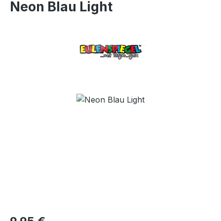
Neon Blau Light
Bildergalerie überspringen
Regulärer Preis: