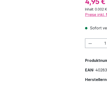
4,95 €
Inhalt:
0.002 
Preise inkl
Sofort ver
Produkt
Produktnu
EAN:
40283
Hersteller