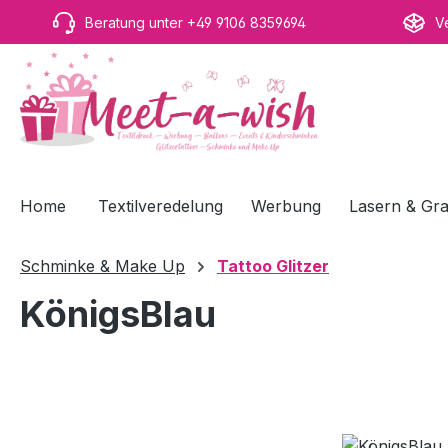
m Hauptinhalt springen
Zur Suche springen
Zur Hauptnavigation springen
Beratung unter +49 9106 8359694
V
Home
Textilveredelung
Werbung
Lasern & Gra
Schminke & Make Up
Tattoo Glitzer
KönigsBlau
Bildergalerie überspringen