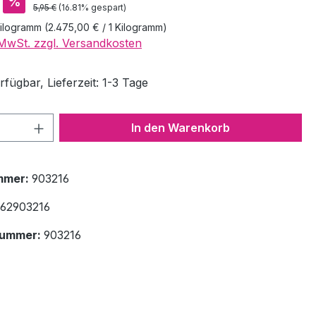
%
Regulärer Preis:
5,95 €
(16.81% gespart)
Kilogramm
(2.475,00 € / 1 Kilogramm)
. MwSt. zzgl. Versandkosten
fügbar, Lieferzeit: 1-3 Tage
 Anzahl: Gib den gewünschten Wert ein 
In den Warenkorb
mmer:
903216
62903216
nummer:
903216