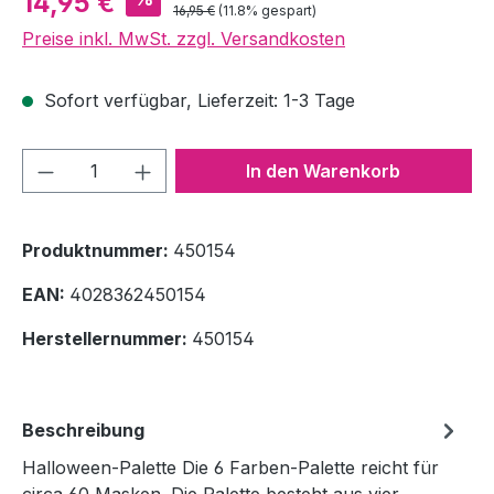
14,95 €
Regulärer Preis:
16,95 €
(11.8% gespart)
Preise inkl. MwSt. zzgl. Versandkosten
Sofort verfügbar, Lieferzeit: 1-3 Tage
Produkt Anzahl: Gib den gewünschten We
In den Warenkorb
Produktnummer:
450154
EAN:
4028362450154
Herstellernummer:
450154
Beschreibung
Halloween-Palette Die 6 Farben-Palette reicht für
circa 60 Masken. Die Palette besteht aus vier