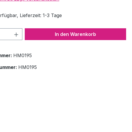
fügbar, Lieferzeit: 1-3 Tage
 Anzahl: Gib den gewünschten Wert ein 
In den Warenkorb
mmer:
HM0195
nummer:
HM0195