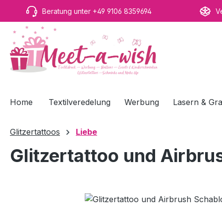
m Hauptinhalt springen
Zur Suche springen
Zur Hauptnavigation springen
Beratung unter +49 9106 8359694
V
Home
Textilveredelung
Werbung
Lasern & Gra
Glitzertattoos
Liebe
Glitzertattoo und Airbru
Bildergalerie überspringen