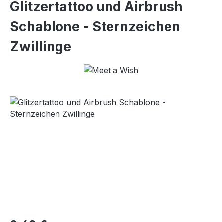
Glitzertattoo und Airbrush
Schablone - Sternzeichen
Zwillinge
Bildergalerie überspringen
Regulärer Preis: