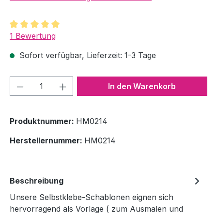
Durchschnittliche Bewertung von 5 von 5 Sternen
1 Bewertung
Sofort verfügbar, Lieferzeit: 1-3 Tage
Produkt Anzahl: Gib den gewünschten We
In den Warenkorb
Produktnummer:
HM0214
Herstellernummer:
HM0214
Beschreibung
Unsere Selbstklebe-Schablonen eignen sich
hervorragend als Vorlage ( zum Ausmalen und