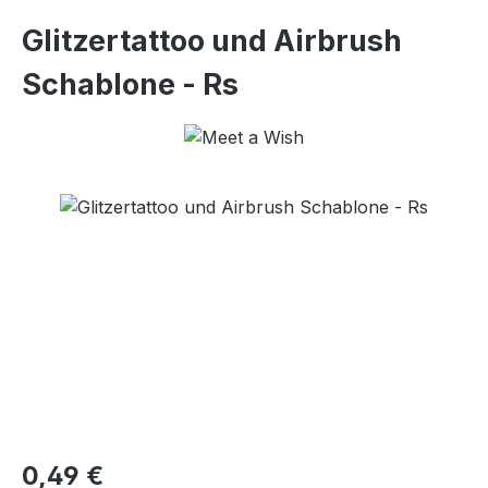
Glitzertattoo und Airbrush
Schablone - Rs
Bildergalerie überspringen
Regulärer Preis:
0,49 €