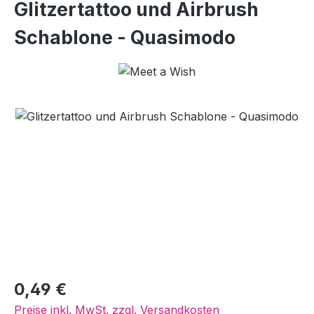
Glitzertattoo und Airbrush
Schablone - Quasimodo
Bildergalerie überspringen
Regulärer Preis:
0,49 €
Preise inkl. MwSt. zzgl. Versandkosten