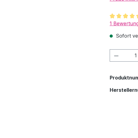
Durchschnit
1 Bewertun
Sofort ver
Produkt
Produktnu
Hersteller