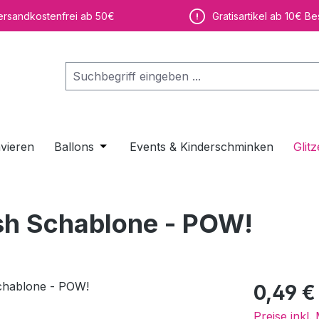
ersandkostenfrei ab 50€
Gratisartikel ab 10€ Be
vieren
Ballons
Öffne oder Schließe das Dropdown der K
Events & Kinderschminken
Glitz
ush Schablone - POW!
Regulärer Pr
0,49 €
Preise inkl