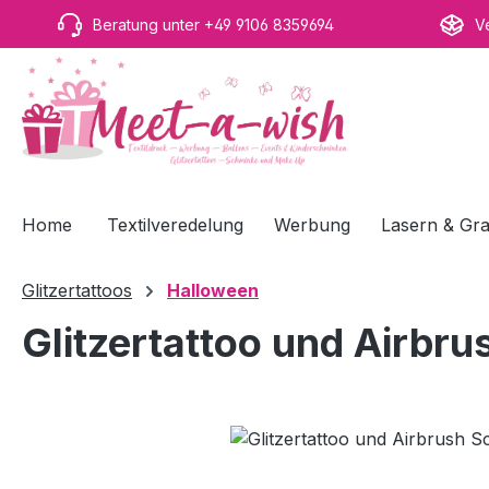
m Hauptinhalt springen
Zur Suche springen
Zur Hauptnavigation springen
Beratung unter +49 9106 8359694
V
Home
Textilveredelung
Werbung
Lasern & Gra
Glitzertattoos
Halloween
Glitzertattoo und Airbr
Bildergalerie überspringen