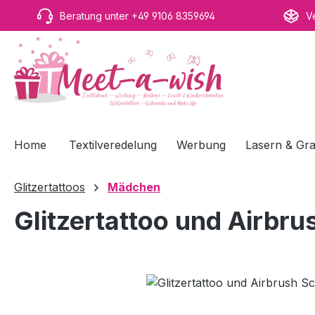
m Hauptinhalt springen
Zur Suche springen
Zur Hauptnavigation springen
Beratung unter +49 9106 8359694
V
Home
Textilveredelung
Werbung
Lasern & Gra
Glitzertattoos
Mädchen
Glitzertattoo und Airbr
Bildergalerie überspringen