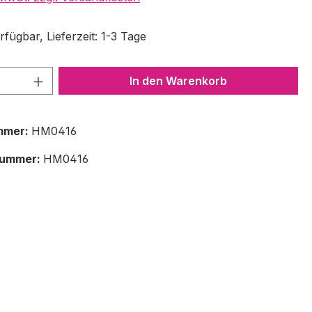
fügbar, Lieferzeit: 1-3 Tage
 Anzahl: Gib den gewünschten Wert ein 
In den Warenkorb
mmer:
HM0416
nummer:
HM0416