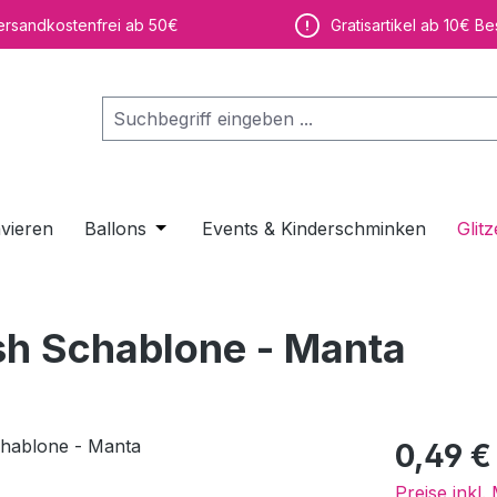
ersandkostenfrei ab 50€
Gratisartikel ab 10€ Be
vieren
Ballons
Öffne oder Schließe das Dropdown der K
Events & Kinderschminken
Glitz
ush Schablone - Manta
Regulärer Pr
0,49 €
Preise inkl