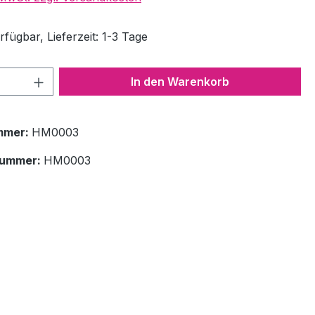
fügbar, Lieferzeit: 1-3 Tage
 Anzahl: Gib den gewünschten Wert ein 
In den Warenkorb
mmer:
HM0003
nummer:
HM0003