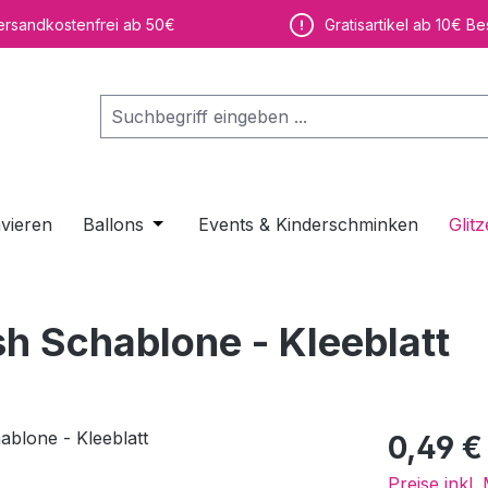
ersandkostenfrei ab 50€
Gratisartikel ab 10€ Be
vieren
Ballons
Öffne oder Schließe das Dropdown der K
Events & Kinderschminken
Glitz
sh Schablone - Kleeblatt
Regulärer Pr
0,49 €
Preise inkl