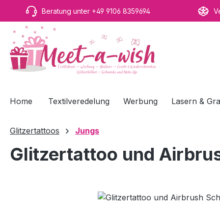
m Hauptinhalt springen
Zur Suche springen
Zur Hauptnavigation springen
Beratung unter +49 9106 8359694
V
Home
Textilveredelung
Werbung
Lasern & Gra
Glitzertattoos
Jungs
Glitzertattoo und Airbru
Bildergalerie überspringen