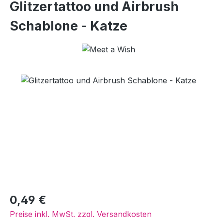
Glitzertattoo und Airbrush
Schablone - Katze
Bildergalerie überspringen
Regulärer Preis:
0,49 €
Preise inkl. MwSt. zzgl. Versandkosten