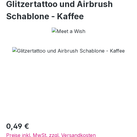
Glitzertattoo und Airbrush
Schablone - Kaffee
Bildergalerie überspringen
Regulärer Preis:
0,49 €
Preise inkl. MwSt. zzgl. Versandkosten