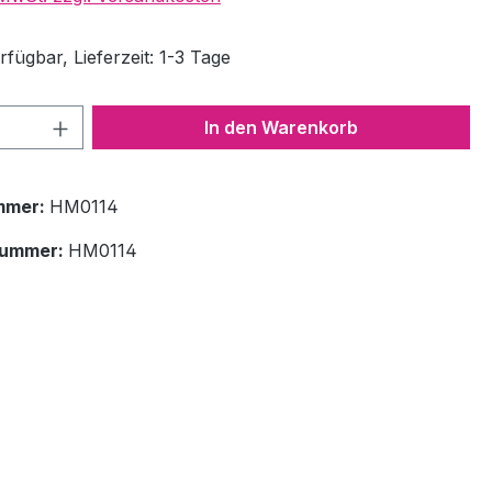
fügbar, Lieferzeit: 1-3 Tage
 Anzahl: Gib den gewünschten Wert ein 
In den Warenkorb
mmer:
HM0114
nummer:
HM0114