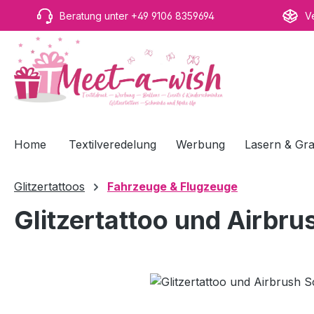
m Hauptinhalt springen
Zur Suche springen
Zur Hauptnavigation springen
Beratung unter +49 9106 8359694
V
Home
Textilveredelung
Werbung
Lasern & Gra
Glitzertattoos
Fahrzeuge & Flugzeuge
Glitzertattoo und Airbr
Bildergalerie überspringen