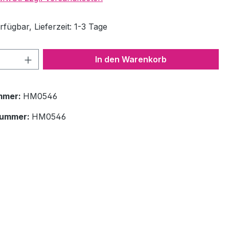
fügbar, Lieferzeit: 1-3 Tage
 Anzahl: Gib den gewünschten Wert ein 
In den Warenkorb
mmer:
HM0546
nummer:
HM0546