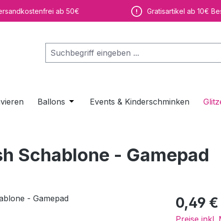
ersandkostenfrei ab 50€
Gratisartikel ab 10€ Be
vieren
Ballons
Öffne oder Schließe das Dropdown der K
Events & Kinderschminken
Glitz
ush Schablone - Gamepad
Regulärer Pr
0,49 €
Preise inkl