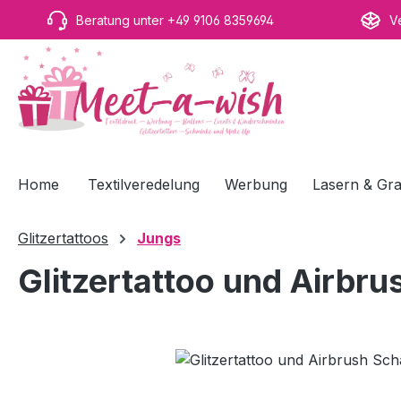
m Hauptinhalt springen
Zur Suche springen
Zur Hauptnavigation springen
Beratung unter +49 9106 8359694
V
Home
Textilveredelung
Werbung
Lasern & Gra
Glitzertattoos
Jungs
Glitzertattoo und Airbr
Bildergalerie überspringen