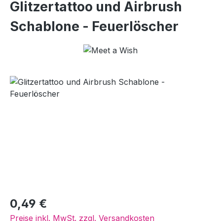
Glitzertattoo und Airbrush
Schablone - Feuerlöscher
Bildergalerie überspringen
Regulärer Preis:
0,49 €
Preise inkl. MwSt. zzgl. Versandkosten