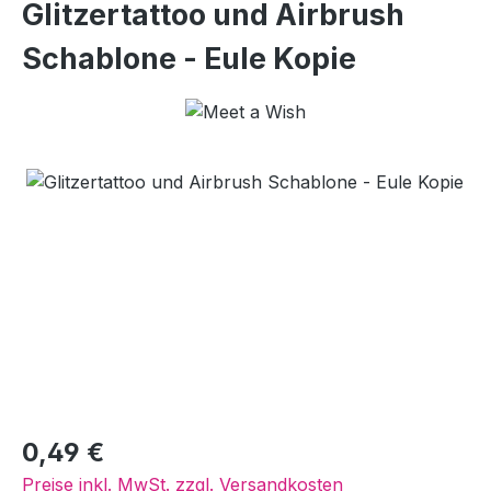
Glitzertattoo und Airbrush
Schablone - Eule Kopie
Bildergalerie überspringen
Regulärer Preis:
0,49 €
Preise inkl. MwSt. zzgl. Versandkosten