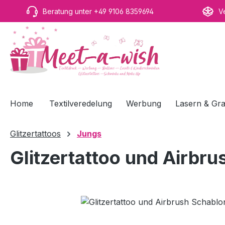
m Hauptinhalt springen
Zur Suche springen
Zur Hauptnavigation springen
Beratung unter +49 9106 8359694
V
Home
Textilveredelung
Werbung
Lasern & Gra
Glitzertattoos
Jungs
Glitzertattoo und Airbr
Bildergalerie überspringen