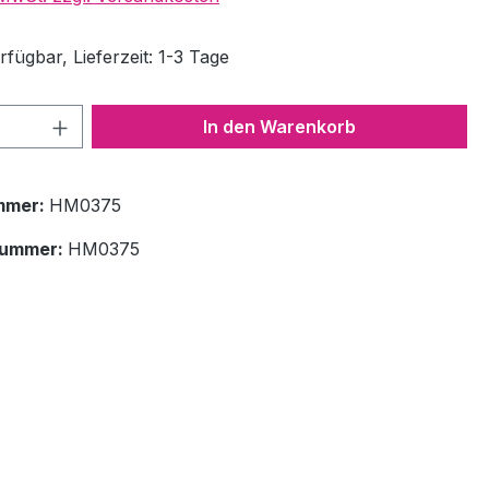
fügbar, Lieferzeit: 1-3 Tage
 Anzahl: Gib den gewünschten Wert ein 
In den Warenkorb
mmer:
HM0375
nummer:
HM0375