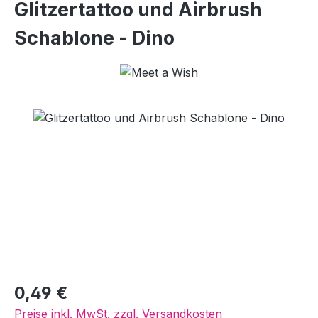
Glitzertattoo und Airbrush
Schablone - Dino
Bildergalerie überspringen
Regulärer Preis:
0,49 €
Preise inkl. MwSt. zzgl. Versandkosten