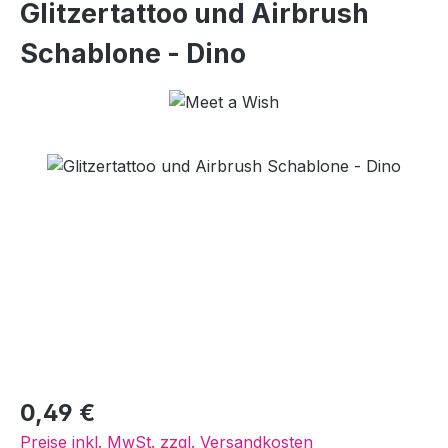
Glitzertattoo und Airbrush
Schablone - Dino
Bildergalerie überspringen
Regulärer Preis:
0,49 €
Preise inkl. MwSt. zzgl. Versandkosten