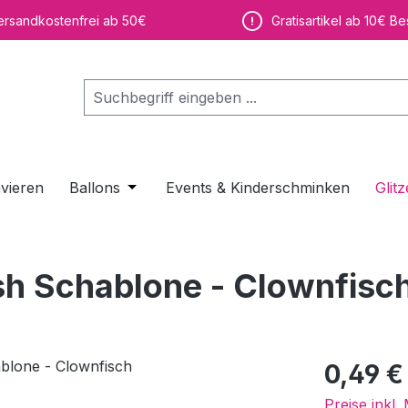
ersandkostenfrei ab 50€
Gratisartikel ab 10€ Be
vieren
Ballons
Öffne oder Schließe das Dropdown der K
Events & Kinderschminken
Glitz
ush Schablone - Clownfisc
Regulärer Pr
0,49 €
Preise inkl