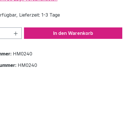
fügbar, Lieferzeit: 1-3 Tage
 Anzahl: Gib den gewünschten Wert ein 
In den Warenkorb
mmer:
HM0240
nummer:
HM0240