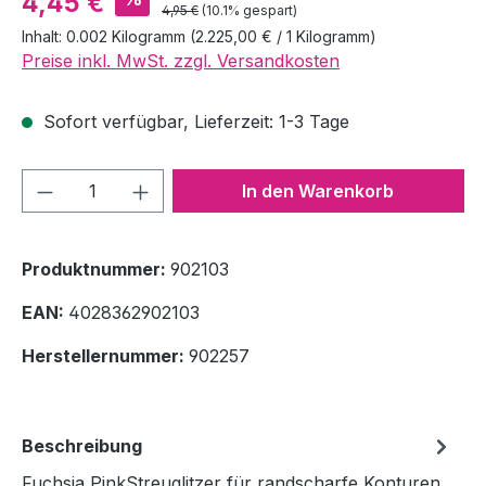
4,45 €
Regulärer Preis:
4,95 €
(10.1% gespart)
Inhalt:
0.002 Kilogramm
(2.225,00 € / 1 Kilogramm)
Preise inkl. MwSt. zzgl. Versandkosten
Sofort verfügbar, Lieferzeit: 1-3 Tage
Produkt Anzahl: Gib den gewünschten We
In den Warenkorb
Produktnummer:
902103
EAN:
4028362902103
Herstellernummer:
902257
Beschreibung
Fuchsia PinkStreuglitzer für randscharfe Konturen