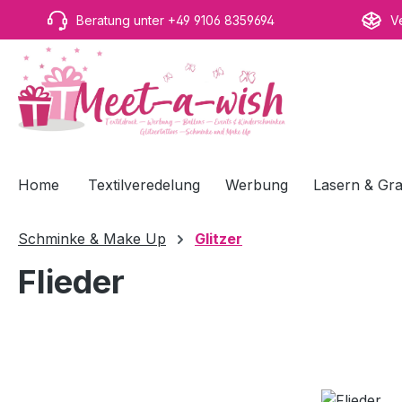
m Hauptinhalt springen
Zur Suche springen
Zur Hauptnavigation springen
Beratung unter +49 9106 8359694
V
Home
Textilveredelung
Werbung
Lasern & Gra
Schminke & Make Up
Glitzer
Flieder
Bildergalerie überspringen