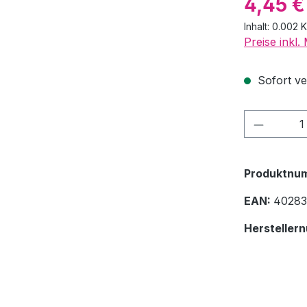
4,45 €
Inhalt:
0.002 
Preise inkl
Sofort ver
Produkt
Produktnu
EAN:
40283
Hersteller