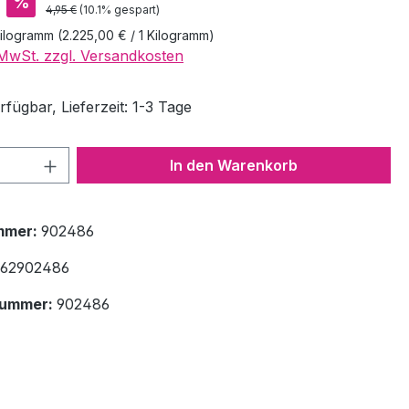
%
Regulärer Preis:
4,95 €
(10.1% gespart)
Kilogramm
(2.225,00 € / 1 Kilogramm)
. MwSt. zzgl. Versandkosten
fügbar, Lieferzeit: 1-3 Tage
 Anzahl: Gib den gewünschten Wert ein 
In den Warenkorb
mmer:
902486
62902486
nummer:
902486